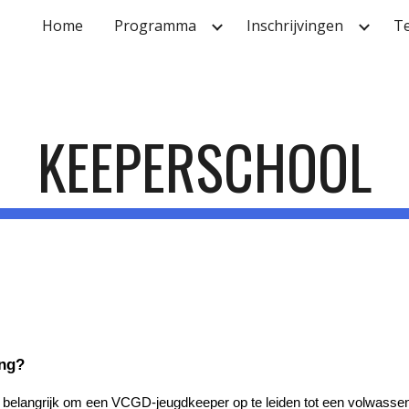
Home
Programma
Inschrijvingen
T
ip to main content
Skip to navigat
KEEPERSCHOOL
ing?
belangrijk om een VCGD-jeugdkeeper op te leiden tot een volwassen