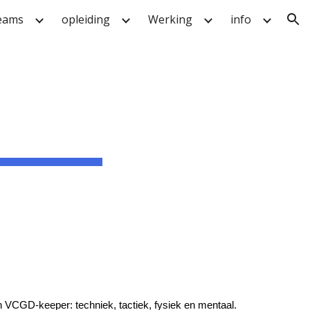
eams
opleiding
Werking
info
ion
 VCGD-keeper: techniek, tactiek, fysiek en mentaal.