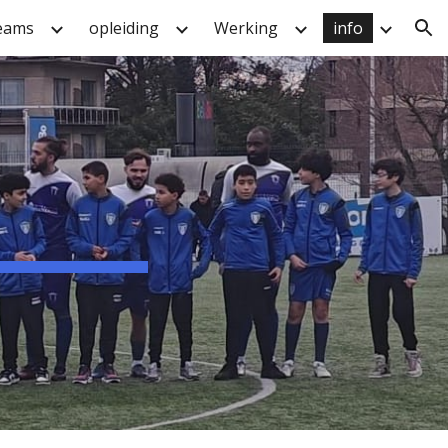
eams
opleiding
Werking
info
ion