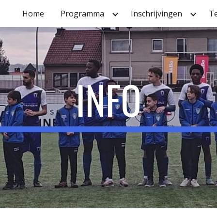
Home
Programma
Inschrijvingen
T
ip to main content
Skip to navigat
INFO